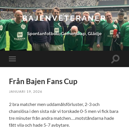
BAJENVETERANER
Spontanfotboll, Gemenskap, Glädje
Slå
Slå
på/av
på/av
sökfält
mobilmeny
Från Bajen Fans Cup
JANUARI 19, 2026
2 bra matcher men uddamålsförluster, 2-3 och
chanslösa i den sista när vi torskade 0-5 men vi fick bara
tre minuter från andra matchen….motståndarna hade
fått vila och hade 5-7 avbytare.